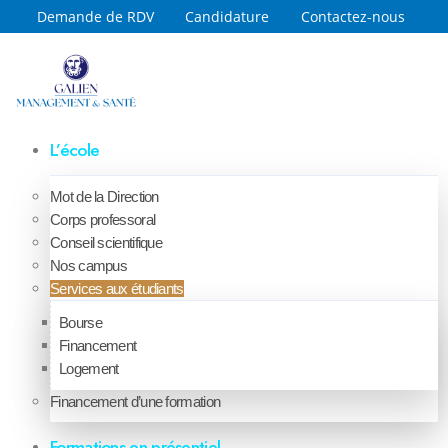
Demande de RDV
Candidature
Contactez-nous
L’école
Mot de la Direction
Corps professoral
Conseil scientifique
Nos campus
Services aux étudiants
Bourse
Financement
Logement
Financement d’une formation
Formations en présentiel