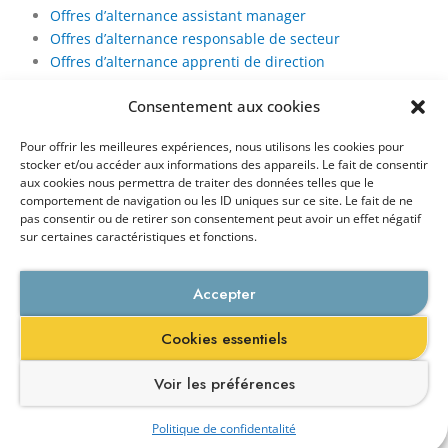
Offres d’alternance assistant manager
Offres d’alternance responsable de secteur
Offres d’alternance apprenti de direction
Offres secteur RH
Consentement aux cookies
Offres d’alternance assistant RH
Pour offrir les meilleures expériences, nous utilisons les cookies pour
Offres secteur Qualité
stocker et/ou accéder aux informations des appareils. Le fait de consentir
aux cookies nous permettra de traiter des données telles que le
comportement de navigation ou les ID uniques sur ce site. Le fait de ne
Offres d’alternance assistant qualité
pas consentir ou de retirer son consentement peut avoir un effet négatif
sur certaines caractéristiques et fonctions.
ÉCOLE
Accepter
Mot de la Direction
Cookies essentiels
Corps professoral
1ère business school en santé,
Conseil scientifique
Galien Management et Santé
Voir les préférences
Campus
propose des formations
spécifiquement adaptées au
Politique de confidentalité
secteur de la santé, de la e-santé
Contact
Brochure
S'inscrire
Événements