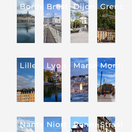
Bordeaux
Brest
Dijon
Grenob
Lille
Lyon
Marseille
Montpel
Nantes
Niort
Rennes
Strasbo