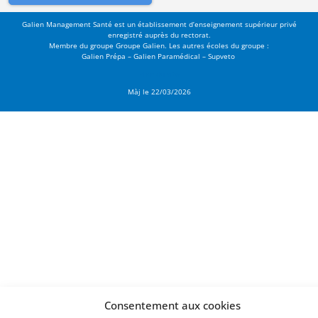
Galien Management Santé est un établissement d’enseignement supérieur privé
enregistré auprès du rectorat.
Membre du groupe
Groupe Galien
. Les autres écoles du groupe :
Galien
Prépa –
Galien Paramédical
–
Supveto
Plan du site
Màj le 22/03/2026
Consentement aux cookies