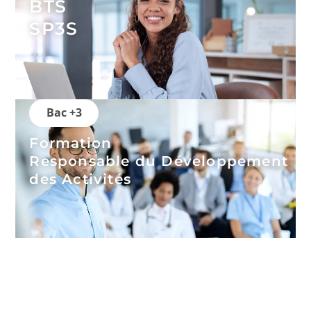
BTS
SP3S
Bac +3
Formation
Responsable du Développement
des Activités