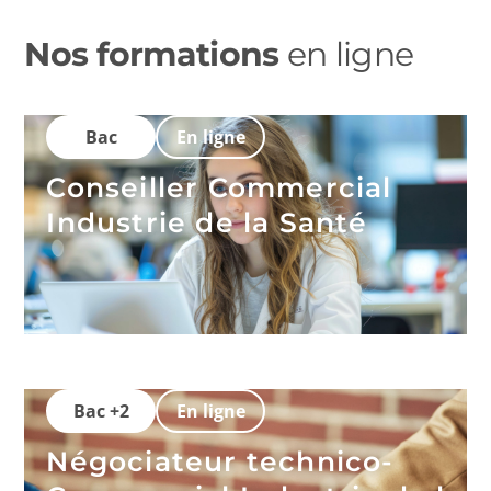
Nos formations
en ligne
Bac
En ligne
Conseiller Commercial
Industrie de la Santé
Bac +2
En ligne
Négociateur technico-