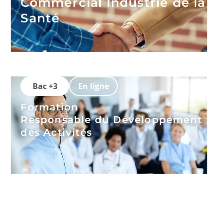
Commercial Industrie de la
Santé
Bac +3
En ligne
Formation
Responsable du Développement
des Activités