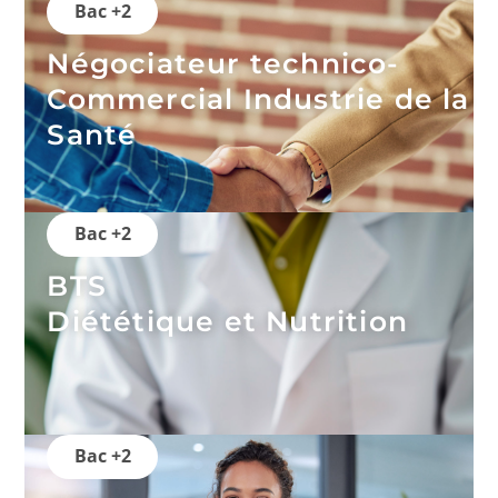
Bac +2
Négociateur technico-
Commercial Industrie de la
Santé
Bac +2
BTS
Diététique et Nutrition
Bac +2