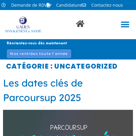
Demande de RDV
Candidature
Contactez-nous
Réorientez-vous dès maintenant
Nos rentrées toute l'année
CATÉGORIE :
UNCATEGORIZED
Les dates clés de
Parcoursup 2025