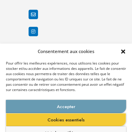
Consentement aux cookies
Pour offrir les meilleures expériences, nous utilisons les cookies pour
stocker et/ou accéder aux informations des appareils. Le fait de consentir
aux cookies nous permettra de traiter des données telles que le
comportement de navigation ou les ID uniques sur ce site. Le fait de ne
pas consentir ou de retirer son consentement peut avoir un effet négatif
sur certaines caractéristiques et fonctions.
Demandez un RDV
individuel
Accepter
Galien Management Santé est un établissement d’enseignement supérieur privé
Cookies essentiels
enregistré auprès du rectorat.
Membre du groupe
Groupe Galien
. Les autres écoles du groupe :
Galien
Prépa –
Galien Paramédical
–
Supveto