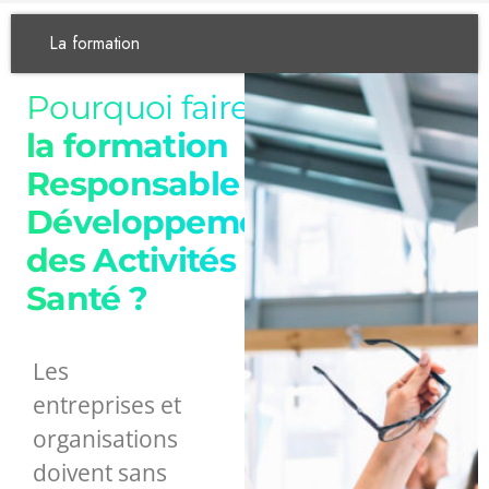
La formation
Pourquoi faire
la formation
Responsable du
Développement
des Activités
Santé ?
Les
entreprises et
organisations
doivent sans