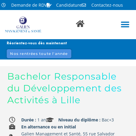
Demande de RDV
Candidature
Contactez-nous
Réorientez-vous dès maintenant
Nos rentrées toute l'année
Bachelor Responsable
du Développement des
Activités à Lille
Durée :
1 an
Niveau du diplôme :
Bac+3
En alternance ou en initial
Galien Management et Santé, 55 rue Salvador