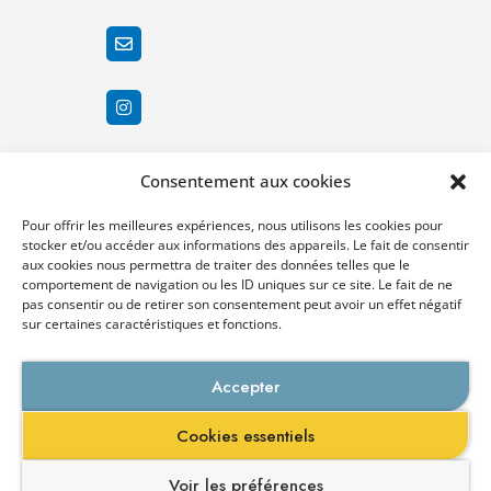
Consentement aux cookies
Pour offrir les meilleures expériences, nous utilisons les cookies pour
stocker et/ou accéder aux informations des appareils. Le fait de consentir
aux cookies nous permettra de traiter des données telles que le
comportement de navigation ou les ID uniques sur ce site. Le fait de ne
pas consentir ou de retirer son consentement peut avoir un effet négatif
sur certaines caractéristiques et fonctions.
Demandez un RDV
individuel
Accepter
Galien Management Santé est un établissement d’enseignement supérieur privé
Cookies essentiels
enregistré auprès du rectorat.
Membre du groupe
Groupe Galien
. Les autres écoles du groupe :
Galien
Prépa –
Galien Paramédical
–
Supveto
Voir les préférences