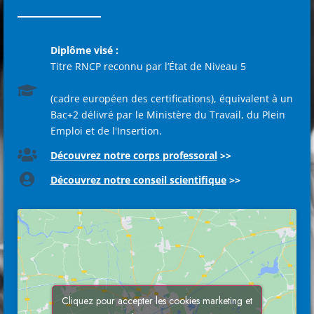
Diplôme visé :
Titre RNCP reconnu par l’État de Niveau 5
34079
(cadre européen des certifications), équivalent à un
Bac+2 délivré par le Ministère du Travail, du Plein
Emploi et de l'Insertion.
Découvrez notre corps professoral
>>
Découvrez notre conseil scientifique
>>
Cliquez pour accepter les cookies marketing et