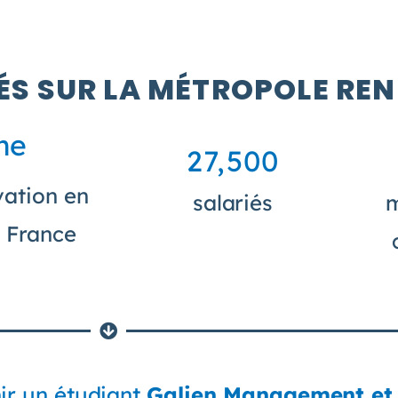
ÉS SUR LA MÉTROPOLE RE
me
27,500
vation en
salariés
m
e France
ir un étudiant
Galien Management et