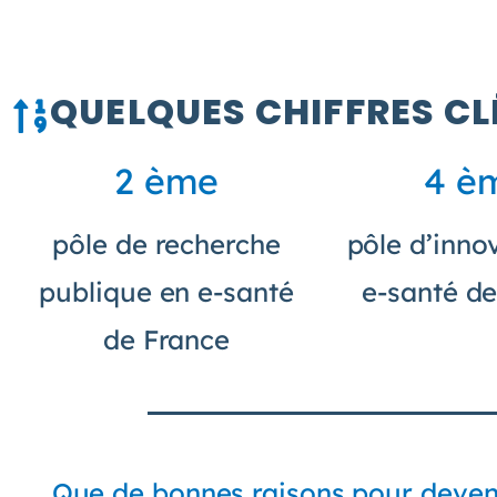
QUELQUES CHIFFRES CL
2 ème
4 è
pôle de recherche
pôle d’inno
publique en e-santé
e-santé d
de France
Que de bonnes raisons pour deven