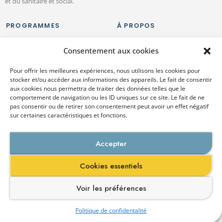
et du sanitaire et social.
PROGRAMMES
À PROPOS
Bac+3 Responsable du
Recrutement
Consentement aux cookies
Développement des Activités
Situation de handicap
Chargé d'Affaires Santé
Mention légales
Pour offrir les meilleures expériences, nous utilisons les cookies pour
BTS Diététique
Politique de confidentialité
stocker et/ou accéder aux informations des appareils. Le fait de consentir
BTS SP3S : Services
aux cookies nous permettra de traiter des données telles que le
Prestations Secteurs Sanitaire
comportement de navigation ou les ID uniques sur ce site. Le fait de ne
Social
pas consentir ou de retirer son consentement peut avoir un effet négatif
Conseiller Relation Usager
sur certaines caractéristiques et fonctions.
Santé et Soin
Formation Conseiller
Accepter
Commercial
Formation Technico-
commercial
Cookies essentiels
CONTACTEZ-NOUS
Voir les préférences
Politique de confidentalité
Contact
Brochure
S'inscrire
Événements