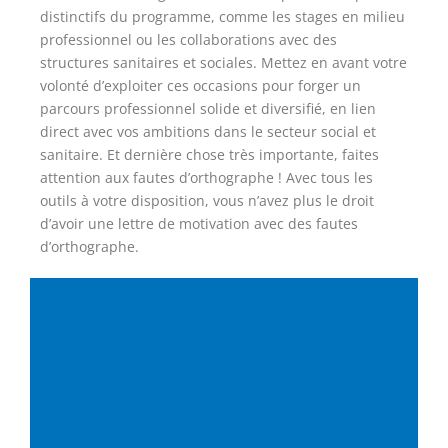
distinctifs du programme, comme les stages en milieu
professionnel ou les collaborations avec des
structures sanitaires et sociales. Mettez en avant votre
volonté d’exploiter ces occasions pour forger un
parcours professionnel solide et diversifié, en lien
direct avec vos ambitions dans le secteur social et
sanitaire. Et dernière chose très importante, faites
attention aux fautes d’orthographe ! Avec tous les
outils à votre disposition, vous n’avez plus le droit
d’avoir une lettre de motivation avec des fautes
d’orthographe.
ON VOUS AIDE À CRÉER
VOTRE LETTRE DE
MOTIVATION