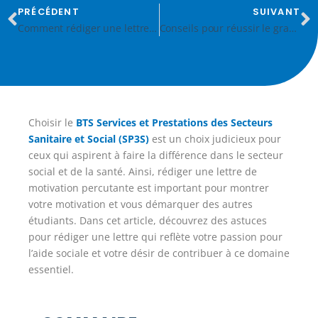
PRÉCÉDENT
SUIVANT
Comment rédiger une lettre de motivation convaincante pour un BTS Diététique?
Conseils pour réussir le grand oral du bac
Choisir le
BTS Services et Prestations des Secteurs
Sanitaire et Social (SP3S)
est un choix judicieux pour
ceux qui aspirent à faire la différence dans le secteur
social et de la santé. Ainsi, rédiger une lettre de
motivation percutante est important pour montrer
votre motivation et vous démarquer des autres
étudiants. Dans cet article, découvrez des astuces
pour rédiger une lettre qui reflète votre passion pour
l’aide sociale et votre désir de contribuer à ce domaine
essentiel.