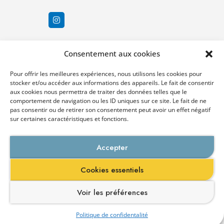
Consentement aux cookies
Pour offrir les meilleures expériences, nous utilisons les cookies pour
stocker et/ou accéder aux informations des appareils. Le fait de consentir
aux cookies nous permettra de traiter des données telles que le
comportement de navigation ou les ID uniques sur ce site. Le fait de ne
pas consentir ou de retirer son consentement peut avoir un effet négatif
sur certaines caractéristiques et fonctions.
Demandez un RDV
individuel
Accepter
Galien Management Santé est un établissement d’enseignement supérieur privé
Cookies essentiels
enregistré auprès du rectorat.
Membre du groupe
Groupe Galien
. Les autres écoles du groupe :
Galien
Prépa –
Galien Paramédical
–
Supveto
Voir les préférences
Plan du site
Politique de confidentalité
Màj le 22/03/2026
Contact
Brochure
S'inscrire
Événements