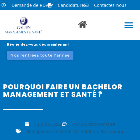
Demande de RDV
Candidature
Contactez-nous
Réorientez-vous dès maintenant
Nos rentrées toute l'année
POURQUOI FAIRE UN BACHELOR
MANAGEMENT ET SANTÉ ?
juin 27, 2022
Aucun commentaire
Management & Santé
,
Orientation
,
Parcoursup