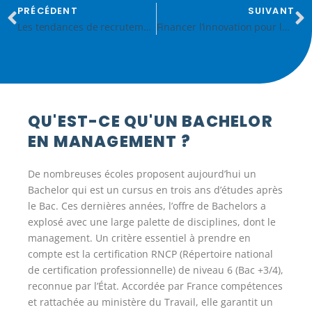
PRÉCÉDENT
SUIVANT
Les tendances de recrutement dans le secteur de la Santé
Financer l’innovation pour la Santé de demain
QU'EST-CE QU'UN BACHELOR
EN MANAGEMENT ?
De nombreuses écoles proposent aujourd’hui un
Bachelor qui est un cursus en trois ans d’études après
le Bac. Ces dernières années, l’offre de Bachelors a
explosé avec une large palette de disciplines, dont le
management. Un critère essentiel à prendre en
compte est la certification RNCP (Répertoire national
de certification professionnelle) de niveau 6 (Bac +3/4),
reconnue par l’État. Accordée par France compétences
et rattachée au ministère du Travail, elle garantit un