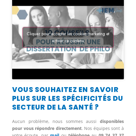
Cliquez pour accepter les cookies marketing et
activer ce contenu
VOUS SOUHAITEZ EN SAVOIR
PLUS SUR LES SPÉCIFICITÉS DU
SECTEUR DE LA SANTÉ ?
Aucun problème, nous sommes aussi
disponibles
pour vous répondre directement
. Nos équipes sont à
votre écoute, par
mail
ou
téléphone
au
09 74 37 37