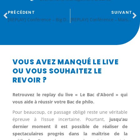
PRÉCÉDENT
SUIVANT
[REPLAY] Conférence – Big Data et Santé, les enjeux éthiques
[REPLAY] Conférence – Maisons de santé, s’unir pour mieux agir
VOUS AVEZ MANQUÉ LE LIVE
OU VOUS SOUHAITEZ LE
REVOIR ?
Retrouvez le replay du live « Le Bac d’Abord » qui
vous aide à réussir votre Bac de philo.
Pour beaucoup, ce passage obligé reste une véritable
épreuve à l’issue incertaine. Pourtant,
jusqu’au
dernier moment il est possible de réaliser de
spectaculaires progrès dans la maîtrise de la