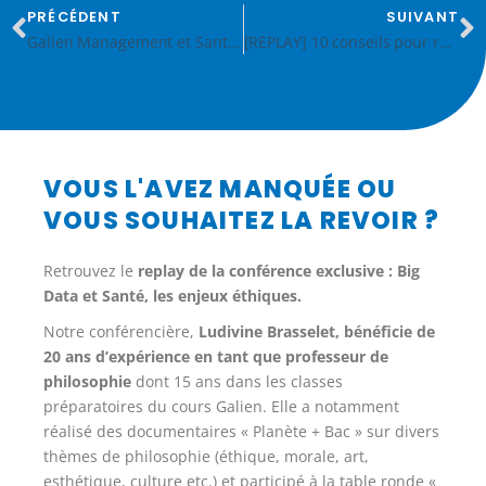
PRÉCÉDENT
SUIVANT
Galien Management et Santé x Model United Nations 2023
[REPLAY] 10 conseils pour réussir une dissertation de philo
VOUS L'AVEZ MANQUÉE OU
VOUS SOUHAITEZ LA REVOIR ?
Retrouvez le
replay de la conférence exclusive : Big
Data et Santé, les enjeux éthiques.
Notre conférencière,
Ludivine Brasselet, bénéficie de
20 ans d’expérience en tant que professeur de
philosophie
dont 15 ans dans les classes
préparatoires du cours Galien. Elle a notamment
réalisé des documentaires « Planète + Bac » sur divers
thèmes de philosophie (éthique, morale, art,
esthétique, culture etc.) et participé à la table ronde «