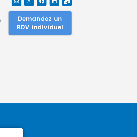
Demandez un
é
RDV individuel