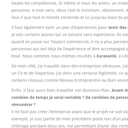
toutes les compétences. Et même si nous les avons, un inves
personne. A mon sens, deux c’est le minimum. Idéalement, êt
faut-il que tout le monde s’entende et ce jusqu’au bout du pr
Il faut également avoir un peu d’expériences pour
avoir des
je vois certains jeunes qui se lancent sans expérience. Ils 
quand on passe sur l’aspect commercial, il n’y a plus personn
personnes qui ont déjà de l’expérience et être accompagné p
bout. Nous sommes nous-mêmes incubés à
Eurasanté
, à Lill
De mon côté, j’ai travaillé dans des entreprises sérieuses, j
un CV et de l’expertise. J’ai donc une certaine légitimité, ce 
certains réseaux comme Réseau Entreprendre ou bien encore
Enfin, il faut aussi bien travailler son Business Plan.
Avant de
combien de temps je serai rentable ? De combien de personn
rémunérer ?
Il ne faut pas créer l’entreprise avant que le projet ne soit viab
exemple, je suis partie de mon précédent poste lors d’un plan
chômage pendant deux ans, me permettant d’avoir des rentré