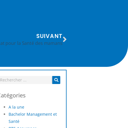
SUIVANT
iat pour la Santé des mamans
Catégories
A la une
Bachelor Management et
Santé