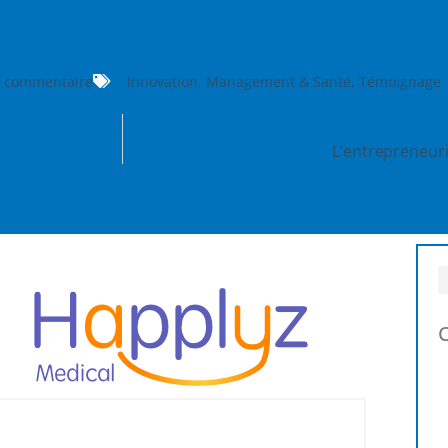
 commentaire
Innovation
,
Management & Santé
,
Témoignage
L’entrepreneur