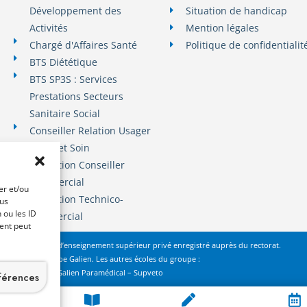
Développement des
Situation de handicap
Activités
Mention légales
Chargé d'Affaires Santé
Politique de confidentialit
BTS Diététique
BTS SP3S : Services
Prestations Secteurs
Sanitaire Social
Conseiller Relation Usager
Santé et Soin
Formation Conseiller
Commercial
er et/ou
Formation Technico-
ous
 ou les ID
commercial
ment peut
 établissement d’enseignement supérieur privé enregistré auprès du rectorat.
du groupe
Groupe Galien
. Les autres écoles du groupe :
Galien
Prépa –
Galien Paramédical
–
Supveto
éférences
Plan du site