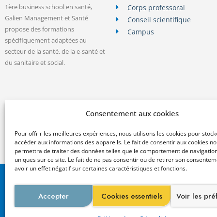
1ère business school en santé,
Corps professoral
Galien Management et Santé
Conseil scientifique
propose des formations
Campus
spécifiquement adaptées au
secteur de la santé, de la e-santé et
du sanitaire et social.
Consentement aux cookies
Pour offrir les meilleures expériences, nous utilisons les cookies pour stock
accéder aux informations des appareils. Le fait de consentir aux cookies n
permettra de traiter des données telles que le comportement de navigation
uniques sur ce site. Le fait de ne pas consentir ou de retirer son consente
avoir un effet négatif sur certaines caractéristiques et fonctions.
Galien Management Santé est un
Membre 
Accepter
Cookies essentiels
Voir les pr